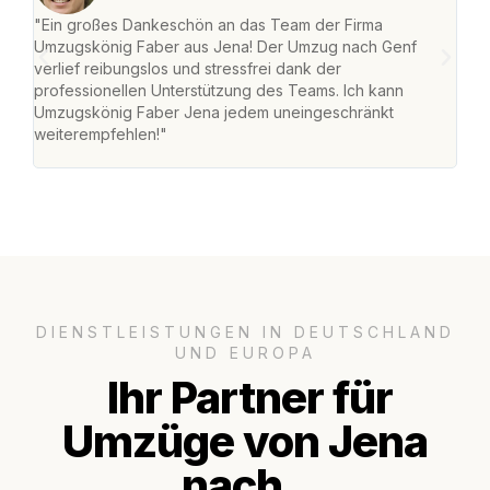
"Ein großes Dankeschön an das Team der Firma
"Di
Umzugskönig Faber aus Jena! Der Umzug nach Genf
mei
verlief reibungslos und stressfrei dank der
Team
professionellen Unterstützung des Teams. Ich kann
habe
Umzugskönig Faber Jena jedem uneingeschränkt
an m
weiterempfehlen!"
groß
DIENSTLEISTUNGEN IN DEUTSCHLAND
UND EUROPA
Ihr Partner für
Umzüge von Jena
nach..