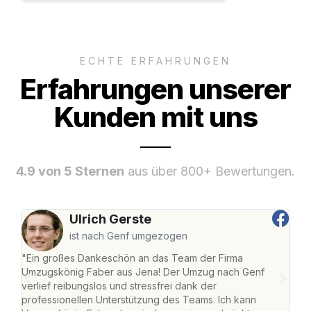
ECHTE ERFAHRUNGEN
Erfahrungen unserer
Kunden mit uns
4.9 von 5 Sternen
aus über 800+ Bewertungen.
Ulrich Gerste
ist nach Genf umgezogen
"Ein großes Dankeschön an das Team der Firma
"Di
Umzugskönig Faber aus Jena! Der Umzug nach Genf
mei
verlief reibungslos und stressfrei dank der
Team
professionellen Unterstützung des Teams. Ich kann
habe