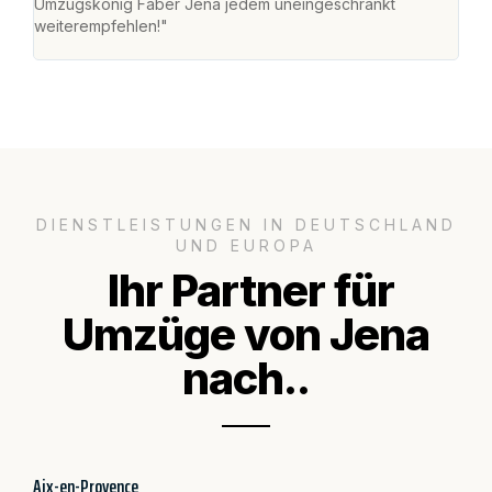
Umzugskönig Faber Jena jedem uneingeschränkt
an m
weiterempfehlen!"
groß
DIENSTLEISTUNGEN IN DEUTSCHLAND
UND EUROPA
Ihr Partner für
Umzüge von Jena
nach..
Aix-en-Provence