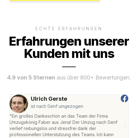
ECHTE ERFAHRUNGEN
Erfahrungen unserer
Kunden mit uns
4.9 von 5 Sternen
aus über 800+ Bewertungen.
Ulrich Gerste
ist nach Genf umgezogen
"Ein großes Dankeschön an das Team der Firma
"Di
Umzugskönig Faber aus Jena! Der Umzug nach Genf
mei
verlief reibungslos und stressfrei dank der
Team
professionellen Unterstützung des Teams. Ich kann
habe