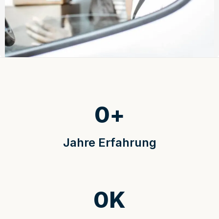
0
+
Jahre Erfahrung
0
K