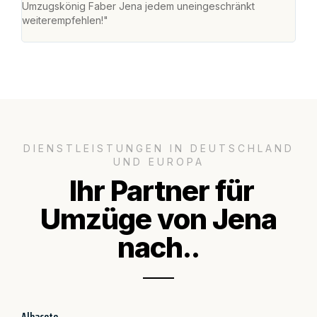
Umzugskönig Faber Jena jedem uneingeschränkt
an m
weiterempfehlen!"
groß
DIENSTLEISTUNGEN IN DEUTSCHLAND
UND EUROPA
Ihr Partner für
Umzüge von Jena
nach..
Albacete