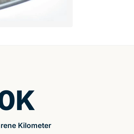
0
K
rene Kilometer