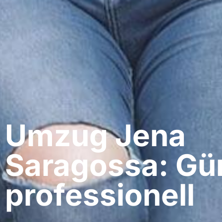
Umzug Jena​
Saragossa: Gü
professionell​