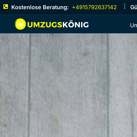
Kostenlose Beratung:
+4915792637142
Gü
Um