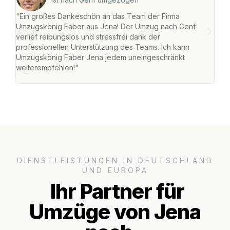
"Ein großes Dankeschön an das Team der Firma
"Di
Umzugskönig Faber aus Jena! Der Umzug nach Genf
mei
verlief reibungslos und stressfrei dank der
Team
professionellen Unterstützung des Teams. Ich kann
habe
Umzugskönig Faber Jena jedem uneingeschränkt
an m
weiterempfehlen!"
groß
DIENSTLEISTUNGEN IN DEUTSCHLAND
UND EUROPA
Ihr Partner für
Umzüge von Jena