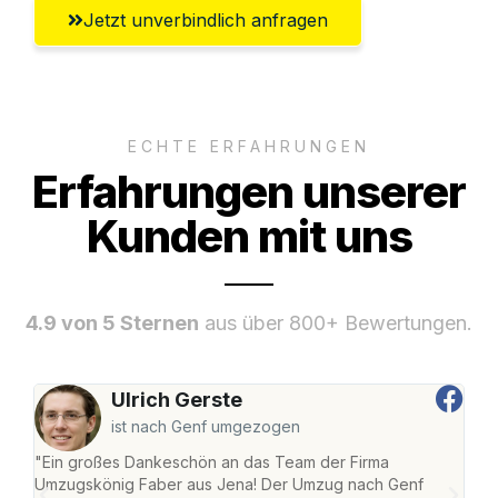
Jetzt unverbindlich anfragen
ECHTE ERFAHRUNGEN
Erfahrungen unserer
Kunden mit uns
4.9 von 5 Sternen
aus über 800+ Bewertungen.
Ulrich Gerste
ist nach Genf umgezogen
"Ein großes Dankeschön an das Team der Firma
"Di
Umzugskönig Faber aus Jena! Der Umzug nach Genf
mei