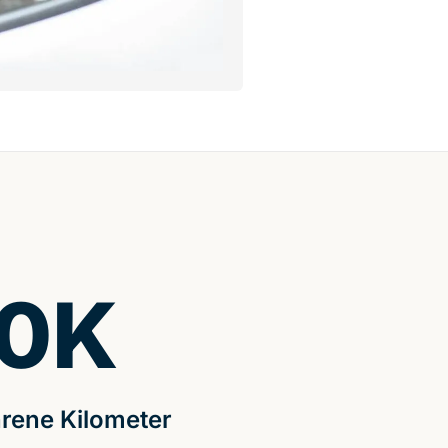
0
K
rene Kilometer