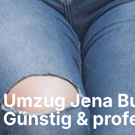
Umzug Jena​ B
Günstig & profe