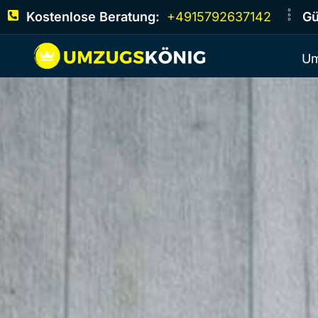
Kostenlose Beratung:
+4915792637142
Gü
Um