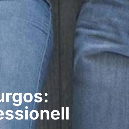
urgos:
ssionell​