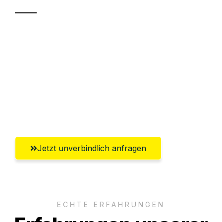
Sparen Sie bis zu 100€ bei Anfrage
Abwicklung innerhalb von 24 Stunden
Versichert bis zu 7.500€
Ggf. komplette Zollabwicklung inklusive
Umfassender Kundensupport aus Jena
Jetzt unverbindlich anfragen
ECHTE ERFAHRUNGEN