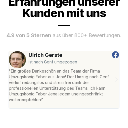
Erfahrungen unserer
Kunden mit uns
4.9 von 5 Sternen
aus über 800+ Bewertungen.
Ulrich Gerste
ist nach Genf umgezogen
"Ein großes Dankeschön an das Team der Firma
"Di
Umzugskönig Faber aus Jena! Der Umzug nach Genf
mei
verlief reibungslos und stressfrei dank der
Team
professionellen Unterstützung des Teams. Ich kann
habe
Umzugskönig Faber Jena jedem uneingeschränkt
an m
weiterempfehlen!"
groß