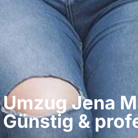
Umzug Jena​ M
Günstig & profe