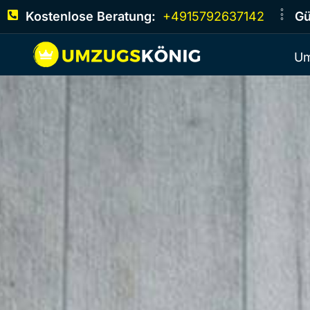
Kostenlose Beratung:
+4915792637142
Gü
Um