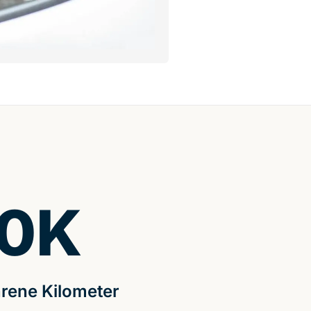
0
K
rene Kilometer