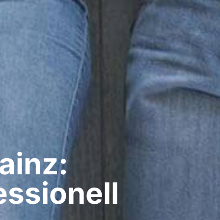
ainz:
ssionell​