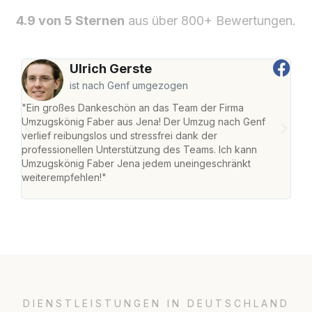
4.9 von 5 Sternen
aus über 800+ Bewertungen.
Ulrich Gerste
ist nach Genf umgezogen
"Ein großes Dankeschön an das Team der Firma
"Di
Umzugskönig Faber aus Jena! Der Umzug nach Genf
mei
verlief reibungslos und stressfrei dank der
Team
professionellen Unterstützung des Teams. Ich kann
habe
Umzugskönig Faber Jena jedem uneingeschränkt
an m
weiterempfehlen!"
groß
DIENSTLEISTUNGEN IN DEUTSCHLAND