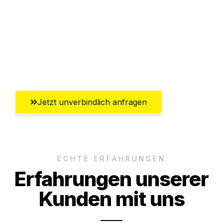
Abwicklung innerhalb von 24 Stunden
Versichert bis zu 7.500€
Ggf. komplette Zollabwicklung inklusive
Umfassender Kundensupport aus Jena
Jetzt unverbindlich anfragen
ECHTE ERFAHRUNGEN
Erfahrungen unserer
Kunden mit uns