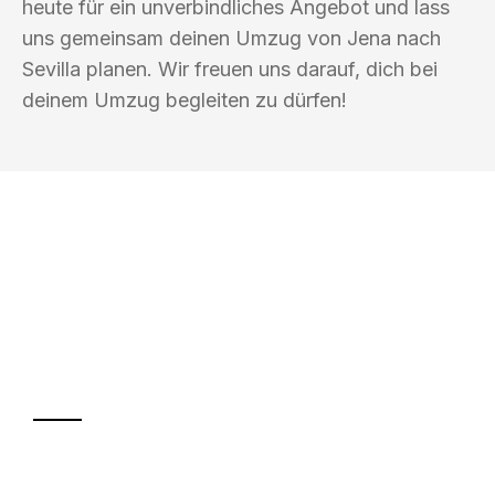
heute für ein unverbindliches Angebot und lass
uns gemeinsam deinen Umzug von Jena nach
Sevilla planen. Wir freuen uns darauf, dich bei
deinem Umzug begleiten zu dürfen!
UMZUGSKÖNIG FABER JENA
Ihr Umzug oder
Transport
Sparen Sie bis zu 100€ bei Anfrage