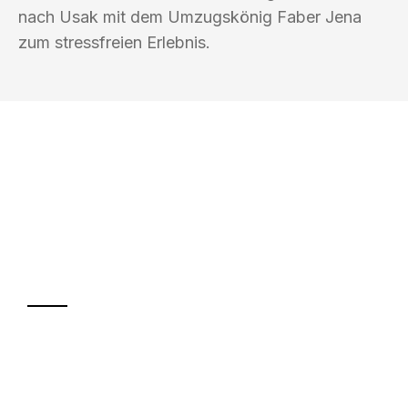
nach Usak mit dem Umzugskönig Faber Jena
zum stressfreien Erlebnis.
UMZUGSKÖNIG FABER JENA
Ihr Umzug oder
Transport
Sparen Sie bis zu 100€ bei Anfrage
Abwicklung innerhalb von 24 Stunden