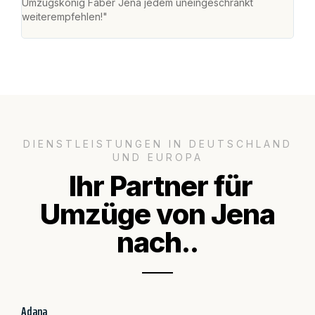
Umzugskönig Faber Jena jedem uneingeschränkt
an m
weiterempfehlen!"
groß
DIENSTLEISTUNGEN IN DEUTSCHLAND
UND EUROPA
Ihr Partner für
Umzüge von Jena
nach..
Adana