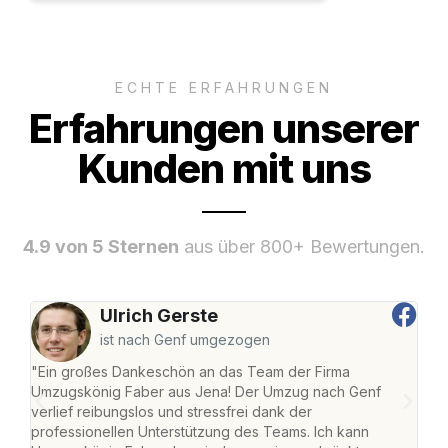
ECHTE ERFAHRUNGEN
Erfahrungen unserer
Kunden mit uns
4.9 von 5 Sternen
aus über 800+ Bewertungen.
Ulrich Gerste
ist nach Genf umgezogen
"Ein großes Dankeschön an das Team der Firma
"Di
Umzugskönig Faber aus Jena! Der Umzug nach Genf
mei
verlief reibungslos und stressfrei dank der
Team
professionellen Unterstützung des Teams. Ich kann
habe