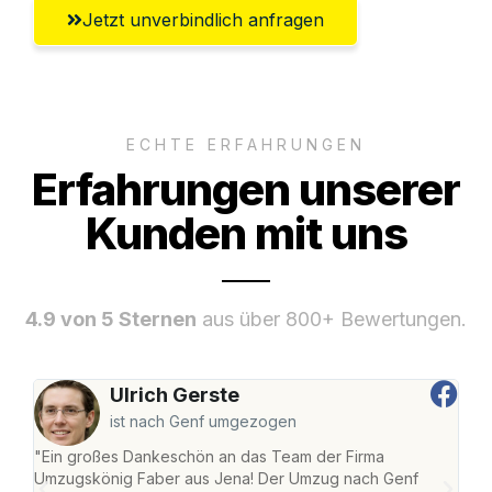
Jetzt unverbindlich anfragen
ECHTE ERFAHRUNGEN
Erfahrungen unserer
Kunden mit uns
4.9 von 5 Sternen
aus über 800+ Bewertungen.
Ulrich Gerste
ist nach Genf umgezogen
"Ein großes Dankeschön an das Team der Firma
"Di
Umzugskönig Faber aus Jena! Der Umzug nach Genf
mei