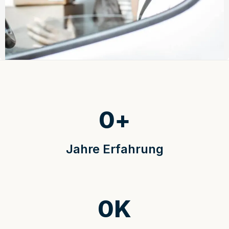
0
+
Jahre Erfahrung
0
K