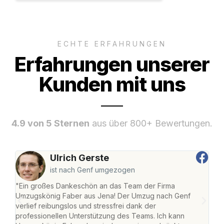
ECHTE ERFAHRUNGEN
Erfahrungen unserer
Kunden mit uns
4.9 von 5 Sternen
aus über 800+ Bewertungen.
Ulrich Gerste
ist nach Genf umgezogen
"Ein großes Dankeschön an das Team der Firma
"Di
Umzugskönig Faber aus Jena! Der Umzug nach Genf
mei
verlief reibungslos und stressfrei dank der
Team
professionellen Unterstützung des Teams. Ich kann
habe