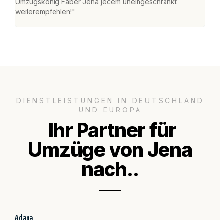
Umzugskönig Faber Jena jedem uneingeschränkt
an m
weiterempfehlen!"
groß
DIENSTLEISTUNGEN IN DEUTSCHLAND
UND EUROPA
Ihr Partner für
Umzüge von Jena
nach..
Adana