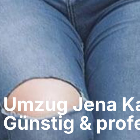
Umzug Jena​ K
Günstig & profe