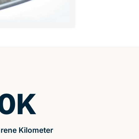
0
K
rene Kilometer