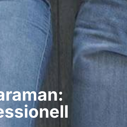
araman:
ssionell​