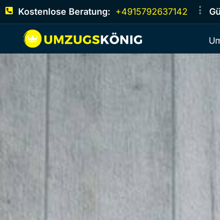
Kostenlose Beratung:
+4915792637142
Gü
Um