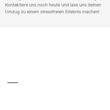
Kontaktiere uns noch heute und lass uns deinen
Umzug zu einem stressfreien Erlebnis machen!
UMZUGSKÖNIG FABER JENA
Ihr Umzug oder
Transport
Sparen Sie bis zu 100€ bei Anfrage
Abwicklung innerhalb von 24 Stunden