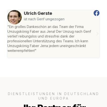
Ulrich Gerste
ist nach Genf umgezogen
"Ein großes Dankeschön an das Team der Firma
"Di
Umzugskönig Faber aus Jena! Der Umzug nach Genf
mei
verlief reibungslos und stressfrei dank der
Team
professionellen Unterstützung des Teams. Ich kann
habe
Umzugskönig Faber Jena jedem uneingeschränkt
an m
weiterempfehlen!"
groß
DIENSTLEISTUNGEN IN DEUTSCHLAND
UND EUROPA