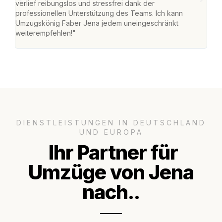
verlief reibungslos und stressfrei dank der
Team
professionellen Unterstützung des Teams. Ich kann
habe
Umzugskönig Faber Jena jedem uneingeschränkt
an m
weiterempfehlen!"
groß
DIENSTLEISTUNGEN IN DEUTSCHLAND
UND EUROPA
Ihr Partner für
Umzüge von Jena
nach..