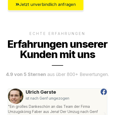
Jetzt unverbindlich anfragen
ECHTE ERFAHRUNGEN
Erfahrungen unserer
Kunden mit uns
4.9 von 5 Sternen
aus über 800+ Bewertungen.
Ulrich Gerste
ist nach Genf umgezogen
"Ein großes Dankeschön an das Team der Firma
"Di
Umzugskönig Faber aus Jena! Der Umzug nach Genf
mei