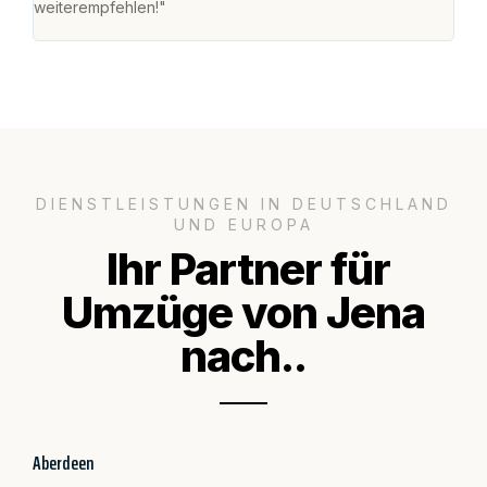
weiterempfehlen!"
groß
DIENSTLEISTUNGEN IN DEUTSCHLAND
UND EUROPA
Ihr Partner für
Umzüge von Jena
nach..
Aberdeen