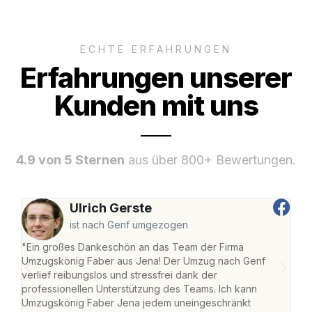
ECHTE ERFAHRUNGEN
Erfahrungen unserer
Kunden mit uns
4.9 von 5 Sternen
aus über 800+ Bewertungen.
Ulrich Gerste
ist nach Genf umgezogen
"Ein großes Dankeschön an das Team der Firma
"Di
Umzugskönig Faber aus Jena! Der Umzug nach Genf
mei
verlief reibungslos und stressfrei dank der
Team
professionellen Unterstützung des Teams. Ich kann
habe
Umzugskönig Faber Jena jedem uneingeschränkt
an m