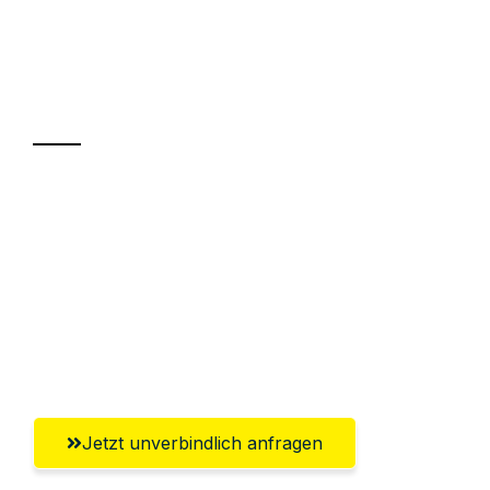
UMZUGSKÖNIG FABER JENA
Ihr Umzug oder
Transport
Sparen Sie bis zu 100€ bei Anfrage
Abwicklung innerhalb von 24 Stunden
Versichert bis zu 7.500€
Ggf. komplette Zollabwicklung inklusive
Umfassender Kundensupport aus Jena
Jetzt unverbindlich anfragen