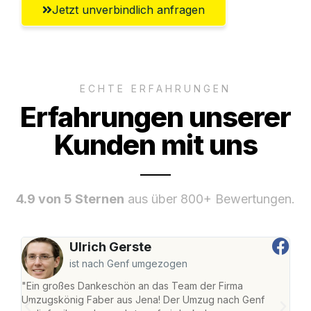
Jetzt unverbindlich anfragen
ECHTE ERFAHRUNGEN
Erfahrungen unserer
Kunden mit uns
4.9 von 5 Sternen
aus über 800+ Bewertungen.
Ulrich Gerste
ist nach Genf umgezogen
"Ein großes Dankeschön an das Team der Firma
"Di
Umzugskönig Faber aus Jena! Der Umzug nach Genf
mei