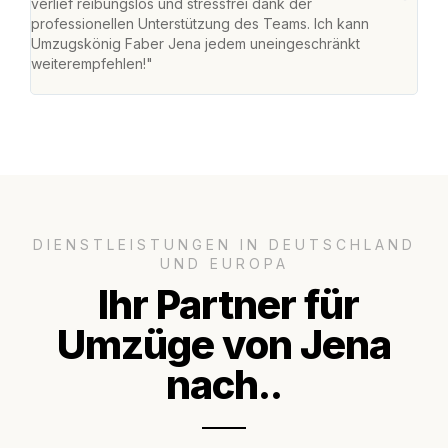
verlief reibungslos und stressfrei dank der
Team
professionellen Unterstützung des Teams. Ich kann
habe
Umzugskönig Faber Jena jedem uneingeschränkt
an m
weiterempfehlen!"
groß
DIENSTLEISTUNGEN IN DEUTSCHLAND
UND EUROPA
Ihr Partner für
Umzüge von Jena
nach..