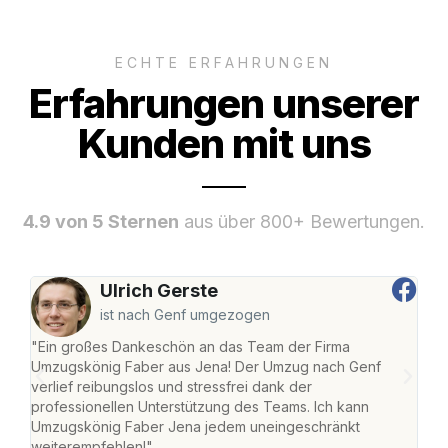
ECHTE ERFAHRUNGEN
Erfahrungen unserer
Kunden mit uns
4.9 von 5 Sternen
aus über 800+ Bewertungen.
Ulrich Gerste
ist nach Genf umgezogen
"Ein großes Dankeschön an das Team der Firma
"Di
Umzugskönig Faber aus Jena! Der Umzug nach Genf
mei
verlief reibungslos und stressfrei dank der
Team
professionellen Unterstützung des Teams. Ich kann
habe
Umzugskönig Faber Jena jedem uneingeschränkt
an m
weiterempfehlen!"
groß