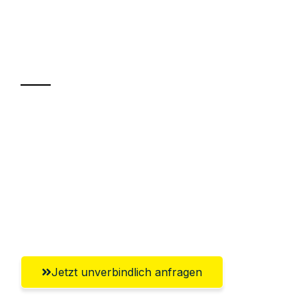
Ihr Umzug oder
Transport
Sparen Sie bis zu 100€ bei Anfrage
Abwicklung innerhalb von 24 Stunden
Versichert bis zu 7.500€
Ggf. komplette Zollabwicklung inklusive
Umfassender Kundensupport aus Jena
Jetzt unverbindlich anfragen