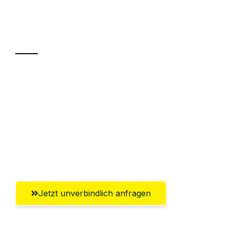
Ihr Umzug oder
Transport
Sparen Sie bis zu 100€ bei Anfrage
Abwicklung innerhalb von 24 Stunden
Versichert bis zu 7.500€
Ggf. komplette Zollabwicklung inklusive
Umfassender Kundensupport aus Jena
Jetzt unverbindlich anfragen