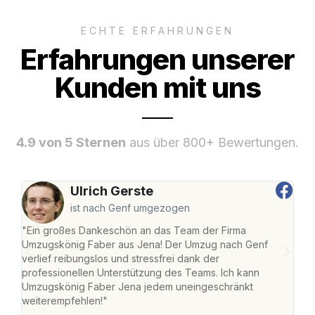
ECHTE ERFAHRUNGEN
Erfahrungen unserer
Kunden mit uns
4.9 von 5 Sternen
aus über 800+ Bewertungen.
Ulrich Gerste
ist nach Genf umgezogen
"Ein großes Dankeschön an das Team der Firma
"Di
Umzugskönig Faber aus Jena! Der Umzug nach Genf
mei
verlief reibungslos und stressfrei dank der
Team
professionellen Unterstützung des Teams. Ich kann
habe
Umzugskönig Faber Jena jedem uneingeschränkt
an m
weiterempfehlen!"
groß