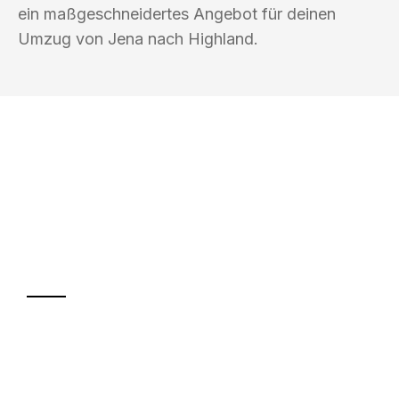
ein maßgeschneidertes Angebot für deinen
Umzug von Jena nach Highland.
UMZUGSKÖNIG FABER JENA
Ihr Umzug oder
Transport
Sparen Sie bis zu 100€ bei Anfrage
Abwicklung innerhalb von 24 Stunden
Versichert bis zu 7.500€