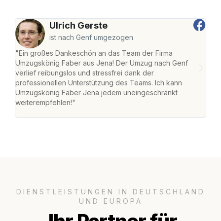
Ulrich Gerste
ist nach Genf umgezogen
"Ein großes Dankeschön an das Team der Firma
"Di
Umzugskönig Faber aus Jena! Der Umzug nach Genf
mei
verlief reibungslos und stressfrei dank der
Team
professionellen Unterstützung des Teams. Ich kann
habe
Umzugskönig Faber Jena jedem uneingeschränkt
an m
weiterempfehlen!"
groß
DIENSTLEISTUNGEN IN DEUTSCHLAND
UND EUROPA