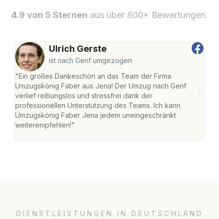
4.9 von 5 Sternen
aus über 800+ Bewertungen.
Ulrich Gerste
ist nach Genf umgezogen
"Ein großes Dankeschön an das Team der Firma
"Di
Umzugskönig Faber aus Jena! Der Umzug nach Genf
mei
verlief reibungslos und stressfrei dank der
Team
professionellen Unterstützung des Teams. Ich kann
habe
Umzugskönig Faber Jena jedem uneingeschränkt
an m
weiterempfehlen!"
groß
DIENSTLEISTUNGEN IN DEUTSCHLAND