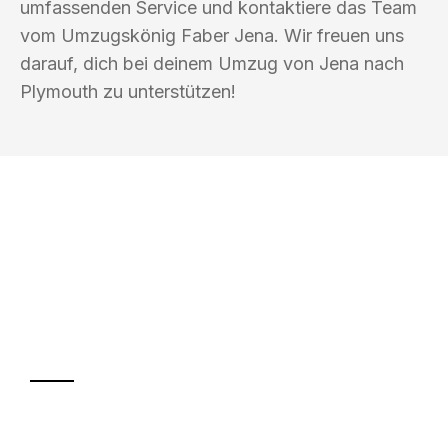
umfassenden Service und kontaktiere das Team
vom Umzugskönig Faber Jena. Wir freuen uns
darauf, dich bei deinem Umzug von Jena nach
Plymouth zu unterstützen!
UMZUGSKÖNIG FABER JENA
Ihr Umzug oder
Transport
Sparen Sie bis zu 100€ bei Anfrage