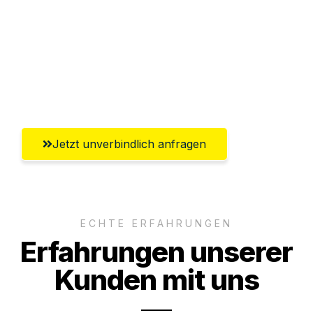
Abwicklung innerhalb von 24 Stunden
Versichert bis zu 7.500€
Ggf. komplette Zollabwicklung inklusive
Umfassender Kundensupport aus Jena
Jetzt unverbindlich anfragen
ECHTE ERFAHRUNGEN
Erfahrungen unserer
Kunden mit uns