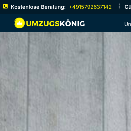
Kostenlose Beratung:
+4915792637142
Gü
Um