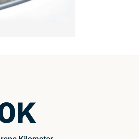
0
K
rene Kilometer