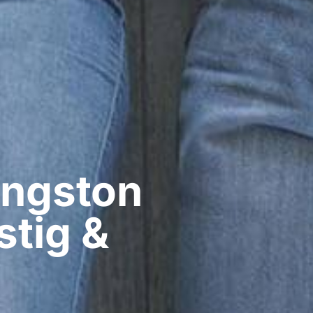
ingston
stig &