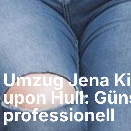
Umzug Jena​ K
upon Hull: Gün
professionell​