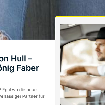
n Hull –
önig Faber
? Egal wo die neue
verlässiger Partner
für