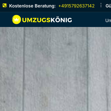
Kostenlose Beratung:
+4915792637142
Gü
Um