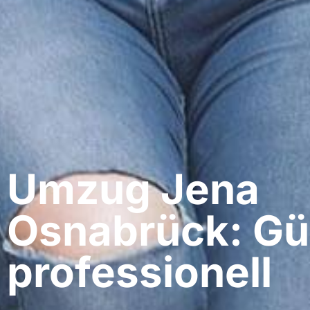
Umzug Jena​
Osnabrück: Gü
professionell​