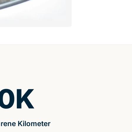
0
K
rene Kilometer