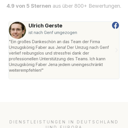
4.9 von 5 Sternen
aus über 800+ Bewertungen.
Ulrich Gerste
ist nach Genf umgezogen
"Ein großes Dankeschön an das Team der Firma
"Di
Umzugskönig Faber aus Jena! Der Umzug nach Genf
mei
verlief reibungslos und stressfrei dank der
Team
professionellen Unterstützung des Teams. Ich kann
habe
Umzugskönig Faber Jena jedem uneingeschränkt
an m
weiterempfehlen!"
groß
DIENSTLEISTUNGEN IN DEUTSCHLAND
UND EUROPA