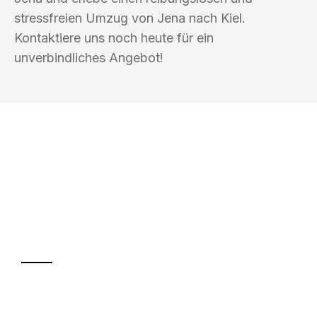
stressfreien Umzug von Jena nach Kiel.
Kontaktiere uns noch heute für ein
unverbindliches Angebot!
UMZUGSKÖNIG FABER JENA
Ihr Umzug oder
Transport
Sparen Sie bis zu 100€ bei Anfrage
Abwicklung innerhalb von 24 Stunden