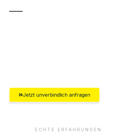
Sparen Sie bis zu 100€ bei Anfrage
Abwicklung innerhalb von 24 Stunden
Versichert bis zu 7.500€
Ggf. komplette Zollabwicklung inklusive
Umfassender Kundensupport aus Jena
Jetzt unverbindlich anfragen
ECHTE ERFAHRUNGEN