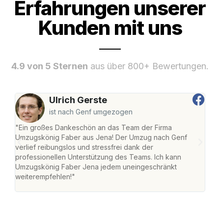
Erfahrungen unserer
Kunden mit uns
4.9 von 5 Sternen
aus über 800+ Bewertungen.
Ulrich Gerste
ist nach Genf umgezogen
"Ein großes Dankeschön an das Team der Firma
"Di
Umzugskönig Faber aus Jena! Der Umzug nach Genf
mei
verlief reibungslos und stressfrei dank der
Team
professionellen Unterstützung des Teams. Ich kann
habe
Umzugskönig Faber Jena jedem uneingeschränkt
an m
weiterempfehlen!"
groß