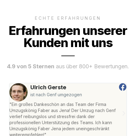
ECHTE ERFAHRUNGEN
Erfahrungen unserer
Kunden mit uns
4.9 von 5 Sternen
aus über 800+ Bewertungen.
Ulrich Gerste
ist nach Genf umgezogen
"Ein großes Dankeschön an das Team der Firma
"Di
Umzugskönig Faber aus Jena! Der Umzug nach Genf
mei
verlief reibungslos und stressfrei dank der
Team
professionellen Unterstützung des Teams. Ich kann
habe
Umzugskönig Faber Jena jedem uneingeschränkt
an m
weiterempfehlen!"
groß