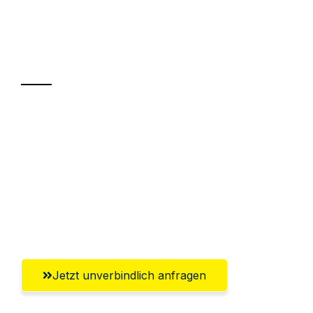
Ihr Umzug oder
Transport
Sparen Sie bis zu 100€ bei Anfrage
Abwicklung innerhalb von 24 Stunden
Versichert bis zu 7.500€
Ggf. komplette Zollabwicklung inklusive
Umfassender Kundensupport aus Jena
Jetzt unverbindlich anfragen