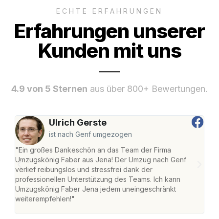
ECHTE ERFAHRUNGEN
Erfahrungen unserer
Kunden mit uns
4.9 von 5 Sternen
aus über 800+ Bewertungen.
Ulrich Gerste
ist nach Genf umgezogen
"Ein großes Dankeschön an das Team der Firma
"Di
Umzugskönig Faber aus Jena! Der Umzug nach Genf
mei
verlief reibungslos und stressfrei dank der
Team
professionellen Unterstützung des Teams. Ich kann
habe
Umzugskönig Faber Jena jedem uneingeschränkt
an m
weiterempfehlen!"
groß