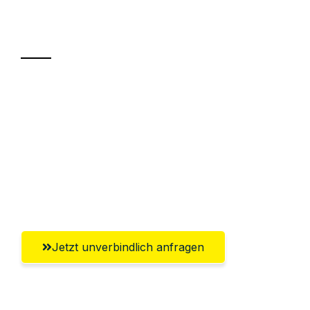
Ihr Umzug oder
Transport
Sparen Sie bis zu 100€ bei Anfrage
Abwicklung innerhalb von 24 Stunden
Versichert bis zu 7.500€
Ggf. komplette Zollabwicklung inklusive
Umfassender Kundensupport aus Jena
Jetzt unverbindlich anfragen