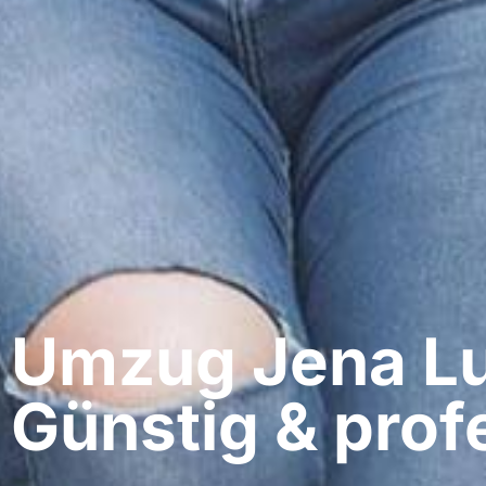
Umzug Jena​ L
Günstig & profe