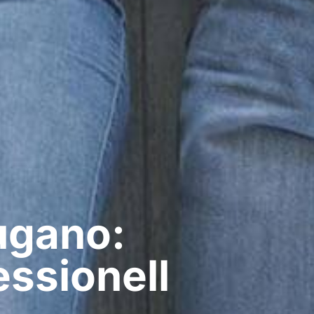
ugano:
ssionell​