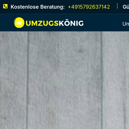
Kostenlose Beratung:
+4915792637142
Gü
Um