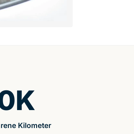
0
K
rene Kilometer