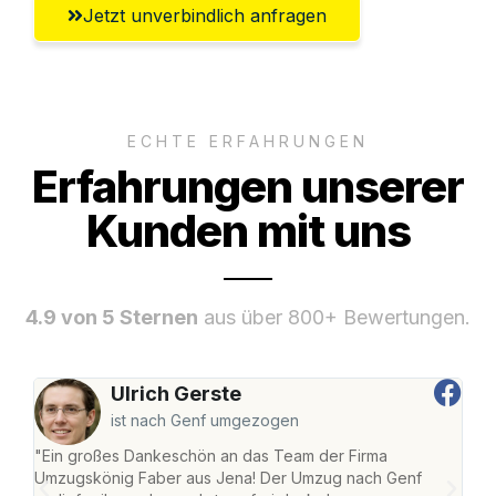
Jetzt unverbindlich anfragen
ECHTE ERFAHRUNGEN
Erfahrungen unserer
Kunden mit uns
4.9 von 5 Sternen
aus über 800+ Bewertungen.
Ulrich Gerste
ist nach Genf umgezogen
"Ein großes Dankeschön an das Team der Firma
"Di
Umzugskönig Faber aus Jena! Der Umzug nach Genf
mei