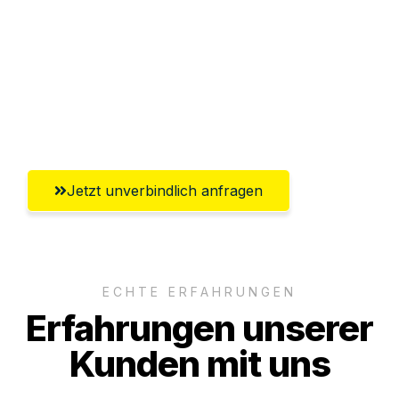
Abwicklung innerhalb von 24 Stunden
Versichert bis zu 7.500€
Ggf. komplette Zollabwicklung inklusive
Umfassender Kundensupport aus Jena
Jetzt unverbindlich anfragen
ECHTE ERFAHRUNGEN
Erfahrungen unserer
Kunden mit uns