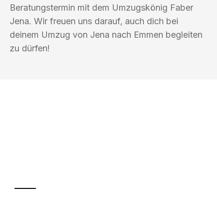
Beratungstermin mit dem Umzugskönig Faber
Jena. Wir freuen uns darauf, auch dich bei
deinem Umzug von Jena nach Emmen begleiten
zu dürfen!
UMZUGSKÖNIG FABER JENA
Ihr Umzug oder
Transport
Sparen Sie bis zu 100€ bei Anfrage