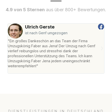
4.9 von 5 Sternen
aus über 800+ Bewertungen.
Ulrich Gerste
ist nach Genf umgezogen
"Ein großes Dankeschön an das Team der Firma
"Di
Umzugskönig Faber aus Jena! Der Umzug nach Genf
mei
verlief reibungslos und stressfrei dank der
Team
professionellen Unterstützung des Teams. Ich kann
habe
Umzugskönig Faber Jena jedem uneingeschränkt
an m
weiterempfehlen!"
groß
DIENSTLEISTUNGEN IN DEUTSCHLAND