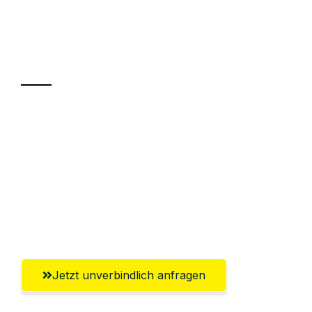
Ihr Umzug oder
Transport
Sparen Sie bis zu 100€ bei Anfrage
Abwicklung innerhalb von 24 Stunden
Versichert bis zu 7.500€
Ggf. komplette Zollabwicklung inklusive
Umfassender Kundensupport aus Jena
Jetzt unverbindlich anfragen