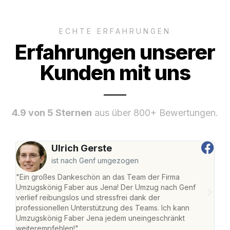
ECHTE ERFAHRUNGEN
Erfahrungen unserer
Kunden mit uns
4.9 von 5 Sternen
aus über 800+ Bewertungen.
Ulrich Gerste
ist nach Genf umgezogen
"Ein großes Dankeschön an das Team der Firma
"Di
Umzugskönig Faber aus Jena! Der Umzug nach Genf
mei
verlief reibungslos und stressfrei dank der
Team
professionellen Unterstützung des Teams. Ich kann
habe
Umzugskönig Faber Jena jedem uneingeschränkt
an m
weiterempfehlen!"
groß