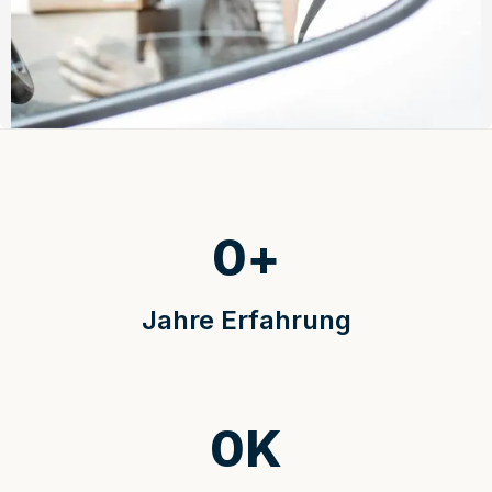
0
+
Jahre Erfahrung
0
K