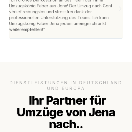
Umzugskönig Faber aus Jena! Der Umzug nach Genf
mei
verlief reibungslos und stressfrei dank der
Team
professionellen Unterstützung des Teams. Ich kann
habe
Umzugskönig Faber Jena jedem uneingeschränkt
an m
weiterempfehlen!"
groß
DIENSTLEISTUNGEN IN DEUTSCHLAND
UND EUROPA
Ihr Partner für
Umzüge von Jena
nach..