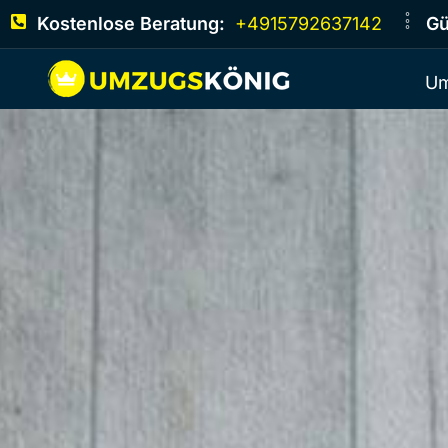
Kostenlose Beratung:
+4915792637142
Gü
Um