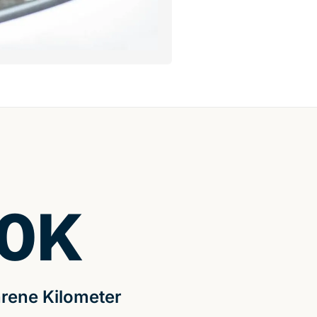
0
K
rene Kilometer