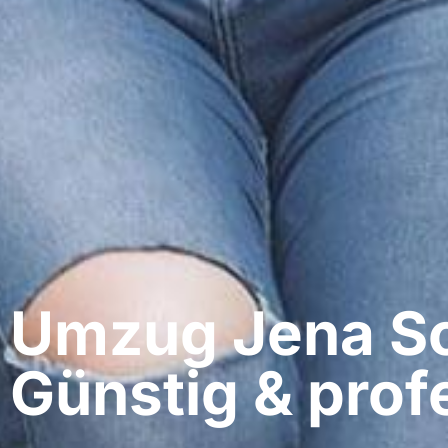
Umzug Jena​ S
Günstig & profe