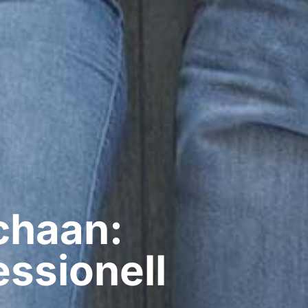
chaan:
ssionell​