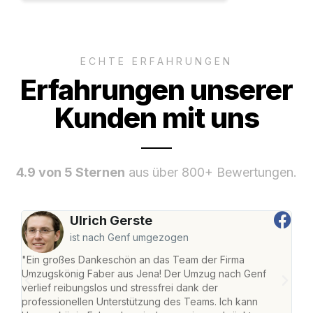
ECHTE ERFAHRUNGEN
Erfahrungen unserer
Kunden mit uns
4.9 von 5 Sternen
aus über 800+ Bewertungen.
Ulrich Gerste
ist nach Genf umgezogen
"Ein großes Dankeschön an das Team der Firma
"Di
Umzugskönig Faber aus Jena! Der Umzug nach Genf
mei
verlief reibungslos und stressfrei dank der
Team
professionellen Unterstützung des Teams. Ich kann
habe