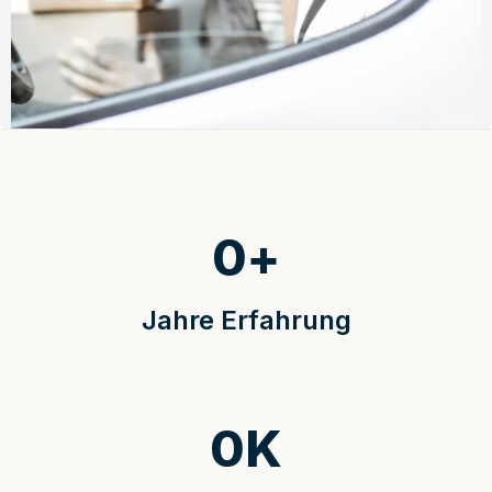
0
+
Jahre Erfahrung
0
K