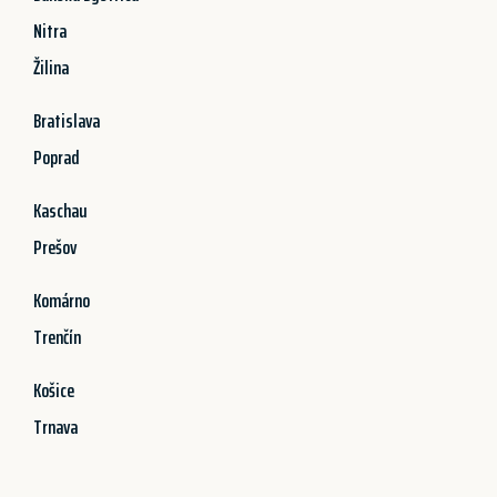
Nitra
Žilina
Bratislava
Poprad
Kaschau
Prešov
Komárno
Trenčín
Košice
Trnava