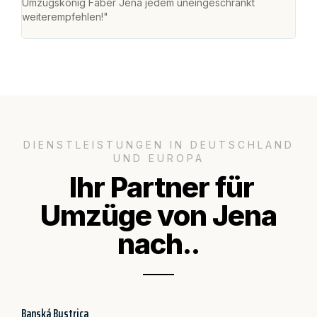
Umzugskönig Faber Jena jedem uneingeschränkt
an m
weiterempfehlen!"
groß
DIENSTLEISTUNGEN IN DEUTSCHLAND
UND EUROPA
Ihr Partner für
Umzüge von Jena
nach..
Banská Bystrica