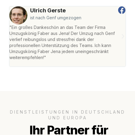
Ulrich Gerste
ist nach Genf umgezogen
"Ein großes Dankeschön an das Team der Firma
"Di
Umzugskönig Faber aus Jena! Der Umzug nach Genf
mei
verlief reibungslos und stressfrei dank der
Team
professionellen Unterstützung des Teams. Ich kann
habe
Umzugskönig Faber Jena jedem uneingeschränkt
an m
weiterempfehlen!"
groß
DIENSTLEISTUNGEN IN DEUTSCHLAND
UND EUROPA
Ihr Partner für