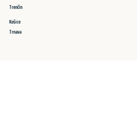
Trenčín
Košice
Trnava
Jetzt anfragen &
100€ sparen!