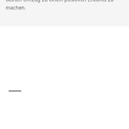
machen.
UMZUGSKÖNIG FABER JENA
Ihr Umzug oder
Transport
Sparen Sie bis zu 100€ bei Anfrage
Abwicklung innerhalb von 24 Stunden
Versichert bis zu 7.500€