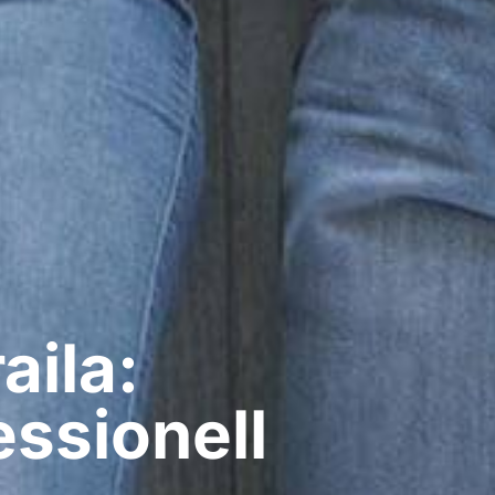
aila:
ssionell​