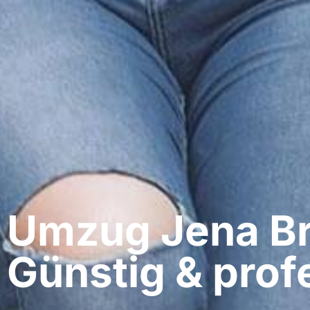
Umzug Jena​ Br
Günstig & profe