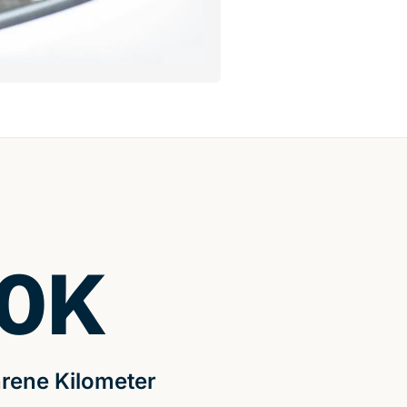
0
K
rene Kilometer