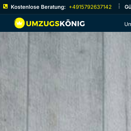
Kostenlose Beratung:
+4915792637142
Gü
Um