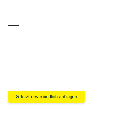
Ihr Umzug oder
Transport
Sparen Sie bis zu 100€ bei Anfrage
Abwicklung innerhalb von 24 Stunden
Versichert bis zu 7.500€
Ggf. komplette Zollabwicklung inklusive
Umfassender Kundensupport aus Jena
Jetzt unverbindlich anfragen