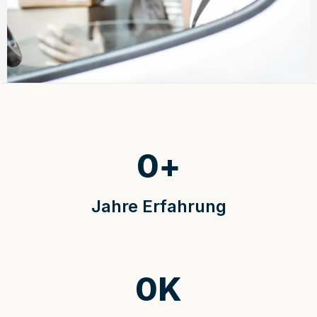
0
+
Jahre Erfahrung
0
K