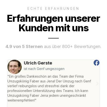
ECHTE ERFAHRUNGEN
Erfahrungen unserer
Kunden mit uns
4.9 von 5 Sternen
aus über 800+ Bewertungen.
Ulrich Gerste
ist nach Genf umgezogen
"Ein großes Dankeschön an das Team der Firma
"Di
Umzugskönig Faber aus Jena! Der Umzug nach Genf
mei
verlief reibungslos und stressfrei dank der
Team
professionellen Unterstützung des Teams. Ich kann
habe
Umzugskönig Faber Jena jedem uneingeschränkt
an m
weiterempfehlen!"
groß