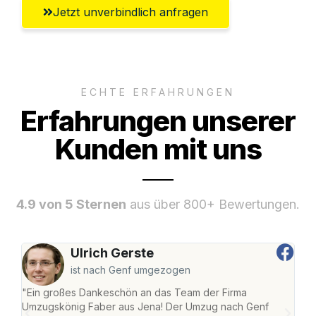
Jetzt unverbindlich anfragen
ECHTE ERFAHRUNGEN
Erfahrungen unserer
Kunden mit uns
4.9 von 5 Sternen
aus über 800+ Bewertungen.
Ulrich Gerste
ist nach Genf umgezogen
"Ein großes Dankeschön an das Team der Firma
"Di
Umzugskönig Faber aus Jena! Der Umzug nach Genf
mei