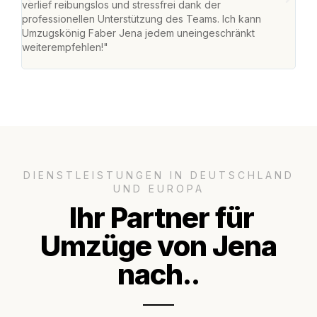
verlief reibungslos und stressfrei dank der
Team
professionellen Unterstützung des Teams. Ich kann
habe
Umzugskönig Faber Jena jedem uneingeschränkt
an m
weiterempfehlen!"
groß
DIENSTLEISTUNGEN IN DEUTSCHLAND
UND EUROPA
Ihr Partner für
Umzüge von Jena
nach..