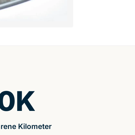
0
K
rene Kilometer