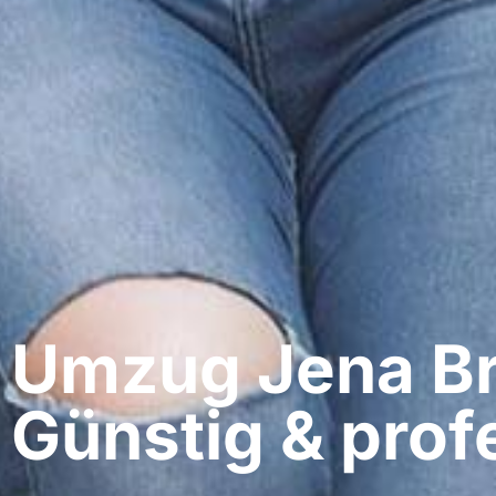
Umzug Jena​ B
Günstig & profe