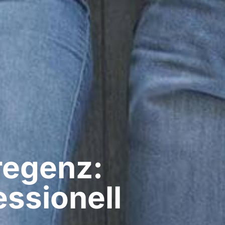
regenz:
ssionell​