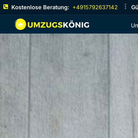
Kostenlose Beratung:
+4915792637142
Gü
Um