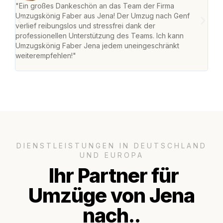
"Ein großes Dankeschön an das Team der Firma
"Di
Umzugskönig Faber aus Jena! Der Umzug nach Genf
mei
verlief reibungslos und stressfrei dank der
Team
professionellen Unterstützung des Teams. Ich kann
habe
Umzugskönig Faber Jena jedem uneingeschränkt
an m
weiterempfehlen!"
groß
DIENSTLEISTUNGEN IN DEUTSCHLAND
UND EUROPA
Ihr Partner für
Umzüge von Jena
nach..