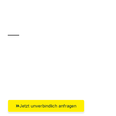
UMZUGSKÖNIG FABER JENA
Ihr Umzug oder
Transport
Sparen Sie bis zu 100€ bei Anfrage
Abwicklung innerhalb von 24 Stunden
Versichert bis zu 7.500€
Ggf. komplette Zollabwicklung inklusive
Umfassender Kundensupport aus Jena
Jetzt unverbindlich anfragen