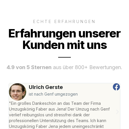
ECHTE ERFAHRUNGEN
Erfahrungen unserer
Kunden mit uns
4.9 von 5 Sternen
aus über 800+ Bewertungen.
Ulrich Gerste
ist nach Genf umgezogen
"Ein großes Dankeschön an das Team der Firma
"Di
Umzugskönig Faber aus Jena! Der Umzug nach Genf
mei
verlief reibungslos und stressfrei dank der
Team
professionellen Unterstützung des Teams. Ich kann
habe
Umzugskönig Faber Jena jedem uneingeschränkt
an m