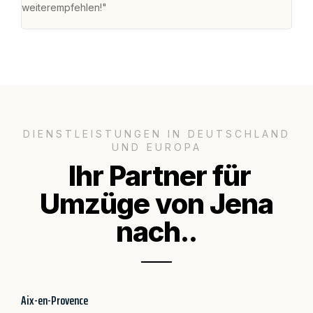
weiterempfehlen!"
groß
DIENSTLEISTUNGEN IN DEUTSCHLAND
UND EUROPA
Ihr Partner für
Umzüge von Jena
nach..
Aix-en-Provence