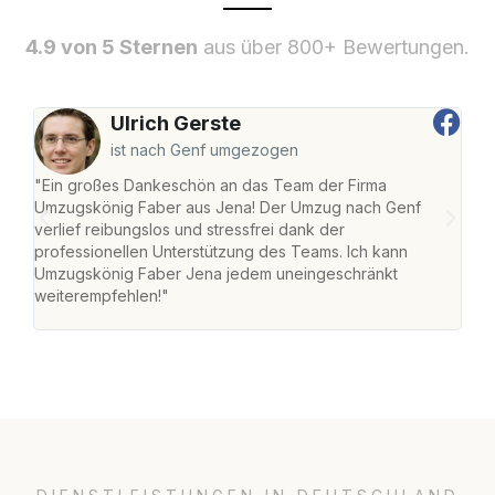
4.9 von 5 Sternen
aus über 800+ Bewertungen.
Ulrich Gerste
ist nach Genf umgezogen
"Ein großes Dankeschön an das Team der Firma
"Di
Umzugskönig Faber aus Jena! Der Umzug nach Genf
mei
verlief reibungslos und stressfrei dank der
Team
professionellen Unterstützung des Teams. Ich kann
habe
Umzugskönig Faber Jena jedem uneingeschränkt
an m
weiterempfehlen!"
groß