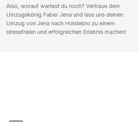
Also, worauf wartest du noch? Vertraue dem
Umzugskönig Faber Jena und lass uns deinen
Umzug von Jena nach Holstebro zu einem
stressfreien und erfolgreichen Erlebnis machen!
UMZUGSKÖNIG FABER JENA
Ihr Umzug oder
Transport
Sparen Sie bis zu 100€ bei Anfrage