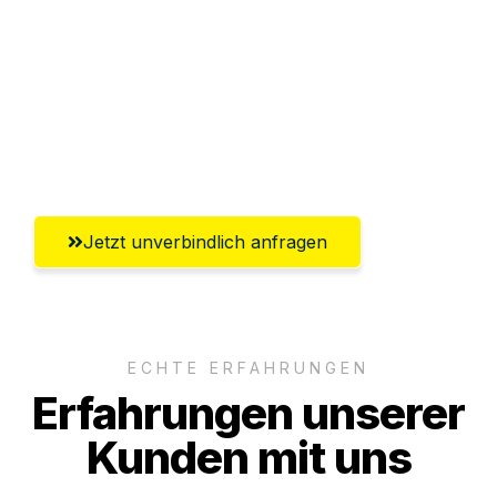
Abwicklung innerhalb von 24 Stunden
Versichert bis zu 7.500€
Ggf. komplette Zollabwicklung inklusive
Umfassender Kundensupport aus Jena
Jetzt unverbindlich anfragen
ECHTE ERFAHRUNGEN
Erfahrungen unserer
Kunden mit uns