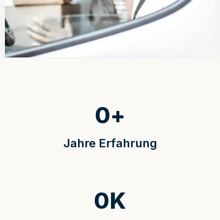
0
+
Jahre Erfahrung
0
K