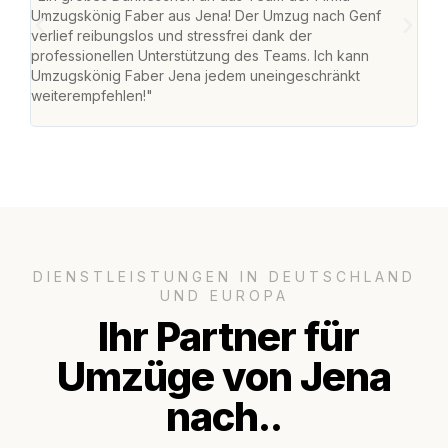
Umzugskönig Faber aus Jena! Der Umzug nach Genf
mei
verlief reibungslos und stressfrei dank der
Team
professionellen Unterstützung des Teams. Ich kann
habe
Umzugskönig Faber Jena jedem uneingeschränkt
an m
weiterempfehlen!"
groß
DIENSTLEISTUNGEN IN DEUTSCHLAND
UND EUROPA
Ihr Partner für
Umzüge von Jena
nach..