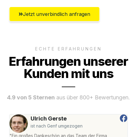
Jetzt unverbindlich anfragen
ECHTE ERFAHRUNGEN
Erfahrungen unserer
Kunden mit uns
4.9 von 5 Sternen
aus über 800+ Bewertungen.
Ulrich Gerste
ist nach Genf umgezogen
"Ein großes Dankeschön an das Team der Firma
"Di