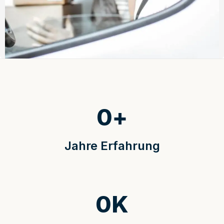
0
+
Jahre Erfahrung
0
K