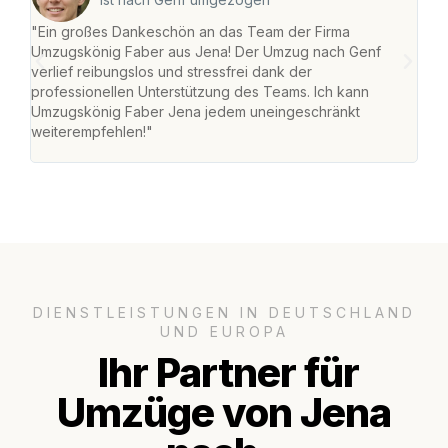
"Ein großes Dankeschön an das Team der Firma
"Di
Umzugskönig Faber aus Jena! Der Umzug nach Genf
mei
verlief reibungslos und stressfrei dank der
Team
professionellen Unterstützung des Teams. Ich kann
habe
Umzugskönig Faber Jena jedem uneingeschränkt
an m
weiterempfehlen!"
groß
DIENSTLEISTUNGEN IN DEUTSCHLAND
UND EUROPA
Ihr Partner für
Umzüge von Jena