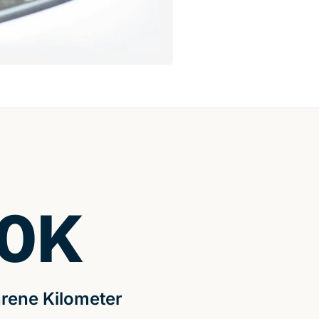
0
K
rene Kilometer