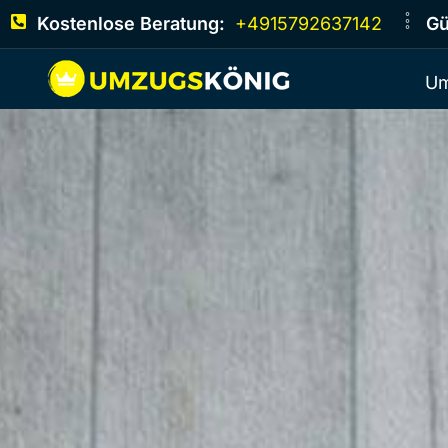
Kostenlose Beratung:
+4915792637142
Gü
Um