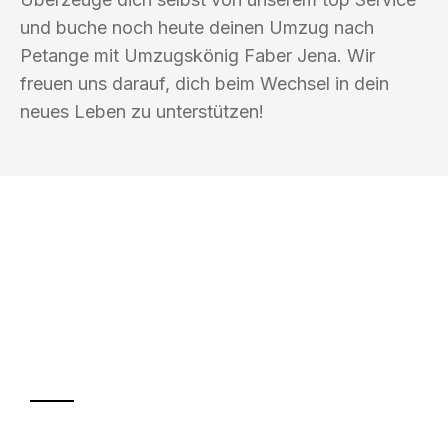
und buche noch heute deinen Umzug nach
Petange mit Umzugskönig Faber Jena. Wir
freuen uns darauf, dich beim Wechsel in dein
neues Leben zu unterstützen!
UMZUGSKÖNIG FABER JENA
Ihr Umzug oder
Transport
Sparen Sie bis zu 100€ bei Anfrage