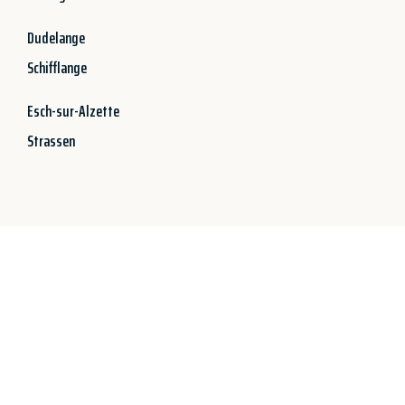
Dudelange
Schifflange
Esch-sur-Alzette
Strassen
Jetzt anfragen &
100€ sparen!