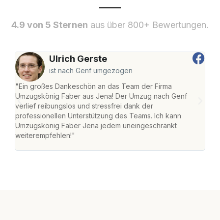
4.9 von 5 Sternen
aus über 800+ Bewertungen.
Ulrich Gerste
ist nach Genf umgezogen
"Ein großes Dankeschön an das Team der Firma
"Di
Umzugskönig Faber aus Jena! Der Umzug nach Genf
mei
verlief reibungslos und stressfrei dank der
Team
professionellen Unterstützung des Teams. Ich kann
habe
Umzugskönig Faber Jena jedem uneingeschränkt
an m
weiterempfehlen!"
groß