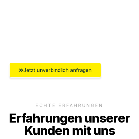
Abwicklung innerhalb von 24 Stunden
Versichert bis zu 7.500€
Ggf. komplette Zollabwicklung inklusive
Umfassender Kundensupport aus Jena
Jetzt unverbindlich anfragen
ECHTE ERFAHRUNGEN
Erfahrungen unserer
Kunden mit uns