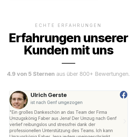
ECHTE ERFAHRUNGEN
Erfahrungen unserer
Kunden mit uns
4.9 von 5 Sternen
aus über 800+ Bewertungen.
Ulrich Gerste
ist nach Genf umgezogen
"Ein großes Dankeschön an das Team der Firma
"Di
Umzugskönig Faber aus Jena! Der Umzug nach Genf
mei
verlief reibungslos und stressfrei dank der
Team
professionellen Unterstützung des Teams. Ich kann
habe
Umzugskönig Faber Jena jedem uneingeschränkt
an m