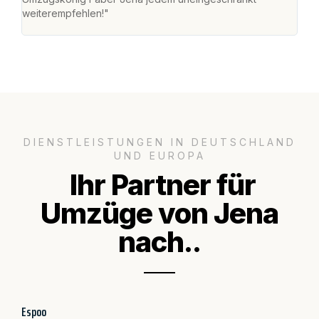
weiterempfehlen!"
groß
DIENSTLEISTUNGEN IN DEUTSCHLAND
UND EUROPA
Ihr Partner für
Umzüge von Jena
nach..
Espoo