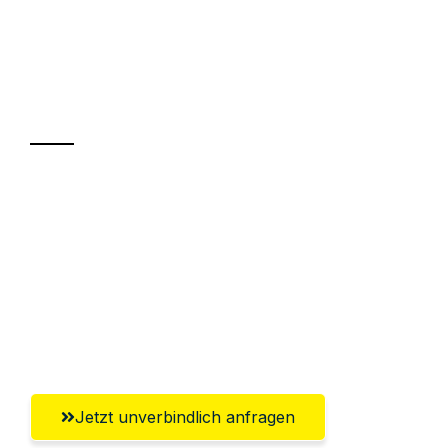
UMZUGSKÖNIG FABER JENA
Ihr Umzug oder
Transport
Sparen Sie bis zu 100€ bei Anfrage
Abwicklung innerhalb von 24 Stunden
Versichert bis zu 7.500€
Ggf. komplette Zollabwicklung inklusive
Umfassender Kundensupport aus Jena
Jetzt unverbindlich anfragen